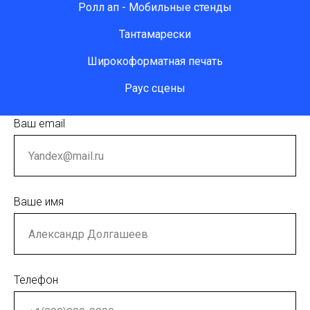
Ролл ап - Мобильные стенды
Тантамарески
Широкоформатная печать
Раус сцены
Ваш email
Ваше имя
Телефон