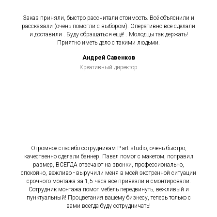
Заказ приняли, быстро рассчитали стоимость. Всё объяснили и
рассказали (очень помогли с выбором). Оперативно всё сделали
и доставили . Буду обращаться ещё! . Молодцы так держать!
Приятно иметь дело с такими людьми.
Андрей Савенков
Креативный директор
Огромное спасибо сотрудникам P-art-studio, очень быстро,
качественно сделали баннер, Павел помог с макетом, поправил
размер, ВСЕГДА отвечают на звонки, профессионально,
спокойно, вежливо - выручили меня в моей экстренной ситуации
срочного монтажа за 1,5 часа все привезли и смонтировали.
Сотрудник монтажа помог мебель передвинуть, вежливый и
пунктуальный! Процветания вашему бизнесу, теперь только с
вами всегда буду сотрудничать!